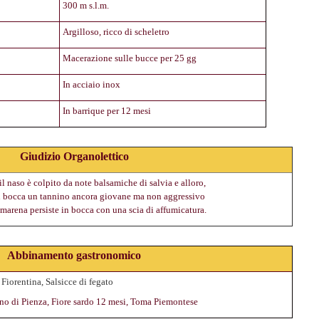
300 m s.l.m.
Argilloso, ricco di scheletro
Macerazione sulle bucce per 25 gg
In acciaio inox
In barrique per 12 mesi
Giudizio Organolettico
l naso è colpito da note balsamiche di salvia e alloro,
. In bocca un tannino ancora giovane ma non aggressivo
amarena persiste in bocca con una scia di affumicatura.
Abbinamento gastronomico
Fiorentina, Salsicce di fegato
rino di Pienza, Fiore sardo 12 mesi, Toma Piemontese