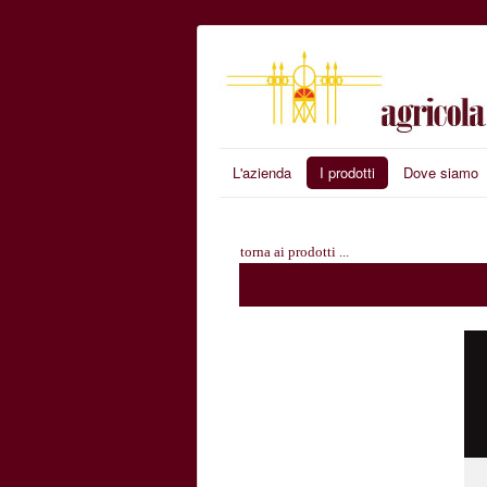
L'azienda
I prodotti
Dove siamo
torna ai prodotti ...